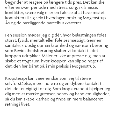
begynder at reagere på længere tids pres. Det kan ske
efter en svær periode med stress, sorg, skilsmisse,
konflikter, svære valg eller en følelse af at have mistet
kontakten til sig selv i hverdagen omkring Mogenstrup
Ås og de nærliggende parcelhuskvarterer.
I en session møder jeg dig dér, hvor belastningen føles
størst, fysisk, mentalt eller følelsesmæssigt. Gennem
samtale, kropslig opmærksomhed og nænsom berøring
som Bevidsthedsberøring skaber vi kontakt til det
kroppen udtrykker. Målet er ikke at presse dig, men at
skabe et trygt rum, hvor kroppen kan slippe noget af
det, den har båret på, i min praksis i Mogenstrup.
Kropsterapi kan være en skånsom vej til større
selvforståelse, mere indre ro og en dybere kontakt til
det, der er vigtigt for dig. Som kropsterapeut hjælper jeg
dig med at mærke grænser, behov og handlemuligheder,
så du kan skabe klarhed og finde en mere balanceret
retning i livet.