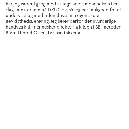
har jeg været i gang med at tage læreruddannelsen i en
slags mesterlære på
DKUC.dk
, så jeg har mulighed for at
undervise og med tiden drive min egen skole i
BevidsthedsBerøring. Jeg lærer derfor det uvurderlige
håndværk til mennesker direkte fra kilden i BB-metoden,
Bjørn Herold Olsen, før han takker af
Personlig mentor
Jeg er personlig mentor og kropsterapeut for
ressource-stærke mennesker – dem, du måske
ellers ikke forestiller dig har brug for en coach.
B.A. i erhversret fra CBS
Jeg har læst sam.bas. på RUC, og er B.A. i
erhvervsret fra CBS. Jeg har mange år bag mig i
forsikringsbranchen, på casino og som psykiatrisk