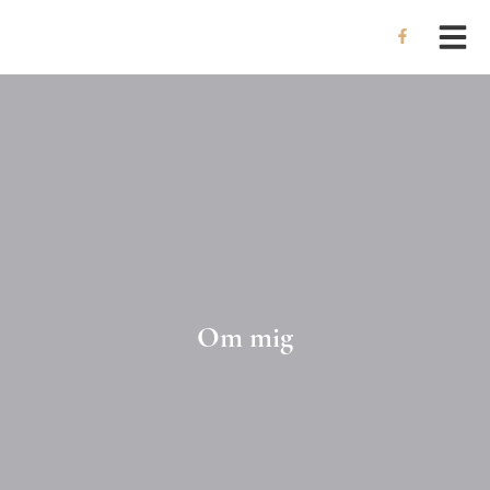
Hop
til
indholdet
Om mig