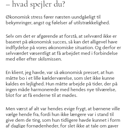
– hvad spejler du?
Økonomisk stress fører næsten uundgåeligt til
bekymringer, angst og følelser af utilstrækkelighed.
Selv om det er afgørende at forstå, at selvværd ikke er
baseret på økonomisk succes, så kan det alligevel have
indflydelse på vores økonomiske situation. Og derfor er
selvværdet væsentligt at få arbejdet med i forbindelse
med eller efter skilsmissen.
En klient, jeg havde, var så økonomisk presset, at hun
måtte bo i et lille kælderværelse, som slet ikke kunne
kaldes en lejlighed. Hun måtte arbejde på tider, der på
ingen måde harmonerede med hendes nye tilværelse,
blot for at få enderne til at mødes.
Men værst af alt var hendes evige frygt, at børnene ville
vælge hende fra, fordi hun ikke længere var i stand til
give dem de ting, som hun tidligere havde kunnet i form
af daglige fornødenheder, for slet ikke at tale om gaver