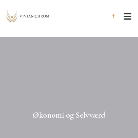
Hop
til
indholdet
Økonomi og Selvværd