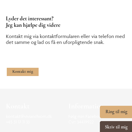
Lyder det interessant?
Jeg kan hjælpe dig videre
Kontakt mig via kontaktformularen eller via telefon med
det samme og lad os få en uforpligtende snak.
Kontakt mig
Kontakt
Information
Ring til mig
kontakt@vivianchrom.dk
Følg min Facebook
+45 31 17 11 33
Cvr: 34419922
Skriv til mig