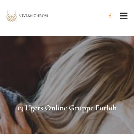
Hop
til
indholdet
13 Ugers Online Gruppe Forløb