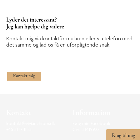
Lyder det interessant?
Jeg kan hjælpe dig videre
Kontakt mig via kontaktformularen eller via telefon med
det samme og lad os få en uforpligtende snak.
Kontakt mig
Kontakt
Information
kontakt@vivianchrom.dk
Følg min Facebook
+45 31 17 11 33
Cvr: 34419922
Ring til mig