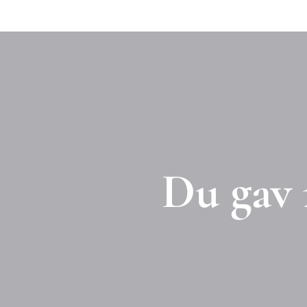
Hop
til
indholdet
Du gav 