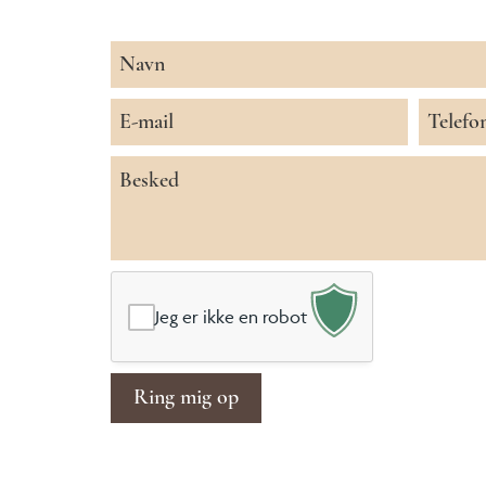
Navn
*
E-
Telefon
mail
*
*
Besked
*
Jeg er ikke en robot