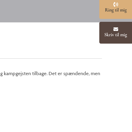
Ring til mig
Skriv til mig
 mig kampgejsten tilbage. Det er spændende, men