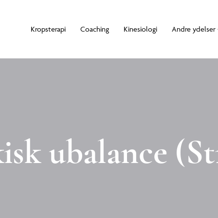
Kropsterapi
Coaching
Kinesiologi
Andre ydelser
isk ubalance (St