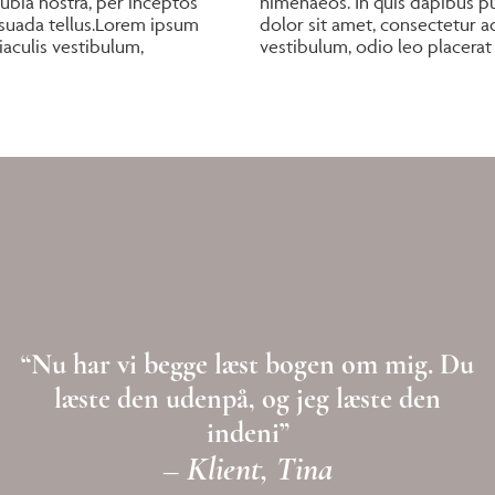
nubia nostra, per inceptos
himenaeos. In quis dapibus p
esuada tellus.Lorem ipsum
dolor sit amet, consectetur adi
 iaculis vestibulum,
vestibulum, odio leo placerat 
“Nu har vi begge læst bogen om mig. Du
læste den udenpå, og jeg læste den
indeni”
– Klient, Tina