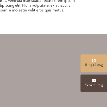
urus, vehicula malesuada tellus.Lorem ipsum
piscing elit. Nulla vulputate, ex at iaculis
sem, a molestie velit eros quis metus.
Ring til mig
Skriv til mig