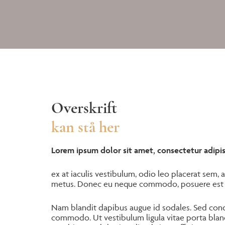
Overskrift
kan stå her
Lorem ipsum dolor sit amet, consectetur adipisc
ex at iaculis vestibulum, odio leo placerat sem, a
metus. Donec eu neque commodo, posuere est q
Nam blandit dapibus augue id sodales. Sed con
commodo. Ut vestibulum ligula vitae porta bland