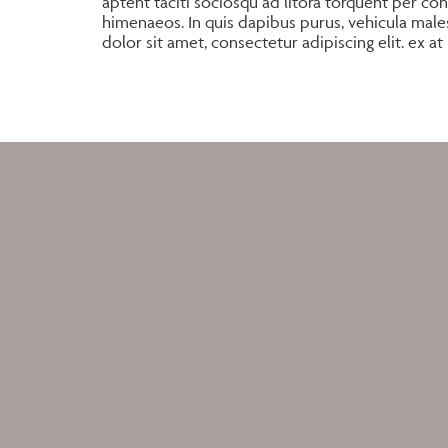
aptent taciti sociosqu ad litora torquent per co
himenaeos. In quis dapibus purus, vehicula mal
dolor sit amet, consectetur adipiscing elit. ex at