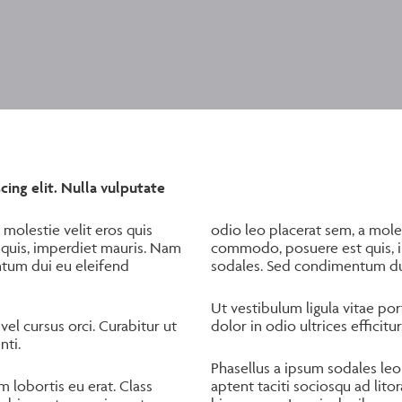
ing elit. Nulla vulputate
 molestie velit eros quis
odio leo placerat sem, a mole
uis, imperdiet mauris. Nam
commodo, posuere est quis, 
ntum dui eu eleifend
sodales. Sed condimentum d
Ut vestibulum ligula vitae por
vel cursus orci. Curabitur ut
dolor in odio ultrices efficitu
nti.
Phasellus a ipsum sodales leo
 lobortis eu erat. Class
aptent taciti sociosqu ad lit