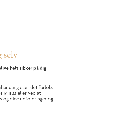
g selv
blive helt sikker på dig
handling eller det forløb,
1 17 11 33
eller ved at
v og dine udfordringer og