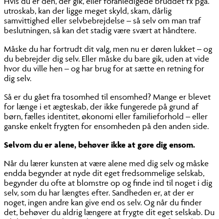
Hvis du er den, der gik, eller foranledigede bruddet fx pga.
utroskab, kan der ligge meget skyld, skam, dårlig
samvittighed eller selvbebrejdelse – så selv om man traf
beslutningen, så kan det stadig være svært at håndtere.
Måske du har fortrudt dit valg, men nu er døren lukket – og
du bebrejder dig selv. Eller måske du bare gik, uden at vide
hvor du ville hen – og har brug for at sætte en retning for
dig selv.
Så er du gået fra tosomhed til ensomhed? Mange er blevet
for længe i et ægteskab, der ikke fungerede på grund af
børn, fælles identitet, økonomi eller familieforhold – eller
ganske enkelt frygten for ensomheden på den anden side.
Selvom du er alene, behøver ikke at gøre dig ensom.
Når du lærer kunsten at være alene med dig selv og måske
endda begynder at nyde dit eget fredsommelige selskab,
begynder du ofte at blomstre op og finde ind til noget i dig
selv, som du har længtes efter. Sandheden er, at der er
noget, ingen andre kan give end os selv. Og når du finder
det, behøver du aldrig længere at frygte dit eget selskab. Du