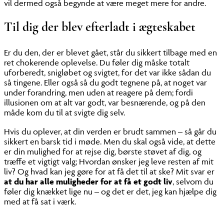
vil dermed også begynde at være meget mere for andre.
Til dig der blev efterladt i ægteskabet
Er du den, der er blevet gået, står du sikkert tilbage med en
ret chokerende oplevelse. Du føler dig måske totalt
uforberedt, snigløbet og svigtet, for det var ikke sådan du
så tingene. Eller også så du godt tegnene på, at noget var
under forandring, men uden at reagere på dem; fordi
illusionen om at alt var godt, var besnærende, og på den
måde kom du til at svigte dig selv.
Hvis du oplever, at din verden er brudt sammen – så går du
sikkert en barsk tid i møde. Men du skal også vide, at dette
er din mulighed for at rejse dig, børste støvet af dig, og
træffe et vigtigt valg; Hvordan ønsker jeg leve resten af mit
liv? Og hvad kan jeg gøre for at få det til at ske? Mit svar er
at du har alle muligheder for at få et godt liv
, selvom du
føler dig knækket lige nu – og det er det, jeg kan hjælpe dig
med at få sat i værk.